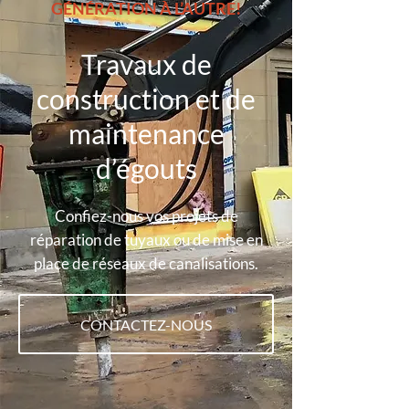
GÉNÉRATION À L’AUTRE!
Travaux de
construction et de
maintenance
d’égouts
Confiez-nous vos projets de
réparation de tuyaux ou de mise en
place de réseaux de canalisations.
CONTACTEZ-NOUS