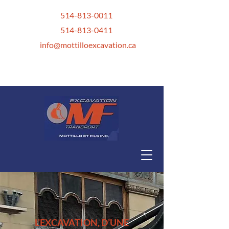
514-813-0011
514-813-0411
info@mottilloexcavation.ca
L’EXCAVATION, D’UNE