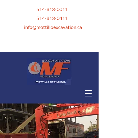
514-813-0011
514-813-0411
info@mottilloexcavation.ca