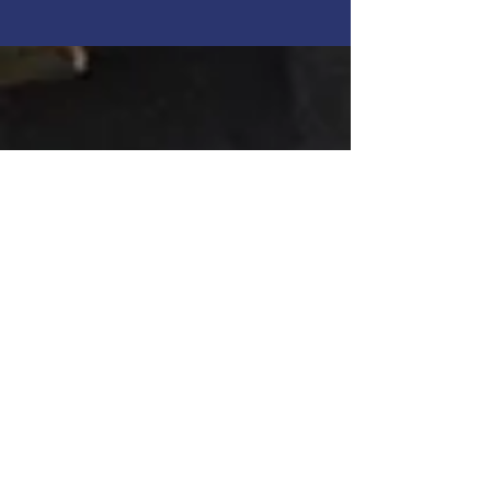
Installation, réparation et
maintenance d’égouts
Contactez-nous pour une
intervention en urgence afin de
déboucher vos canalisations
obstruées.
RÉPARATION DE VOS TUYAUX