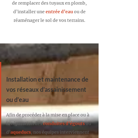
de remplacer des tuyaux en plomb,
d’installer une
entrée d’eau
ou de
réaménager le sol de vos terrains.
Installation et maintenance de
vos réseaux d’assainissement
ou d’eau
Afin de procéder à la mise en place ou à
la réparation des
conduites d’égouts
ou
d’
aqueducs
, nos équipes interviennent