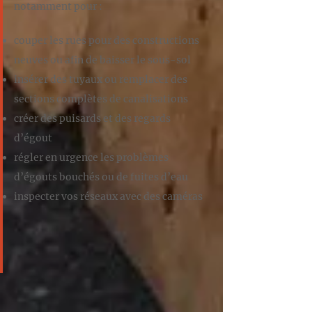
notamment pour :
couper les rues pour des constructions
neuves ou afin de baisser le sous-sol
insérer des tuyaux ou remplacer des
sections complètes de canalisations
créer des puisards et des regards
d’égout
régler en urgence les problèmes
d’égouts bouchés ou de fuites d’eau
inspecter vos réseaux avec des caméras